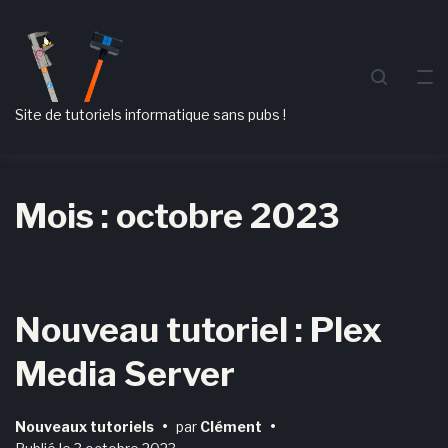
Passer
Aller
Passer
à
au
au
la
contenu
pied
navigation
de
Site de tutoriels informatique sans pubs !
principale
page
Mois :
octobre 2023
Nouveau tutoriel : Plex
Media Server
Nouveaux tutoriels
•
par
Clément
•