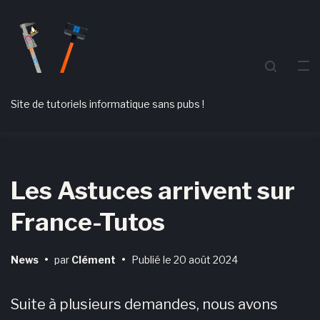
Passer
Aller
Passer
à
au
au
la
contenu
pied
navigation
de
principale
page
Site de tutoriels informatique sans pubs !
Les Astuces arrivent sur
France-Tutos
News
•
par
Clément
•
Publié le
20 août 2024
Suite à plusieurs demandes, nous avons