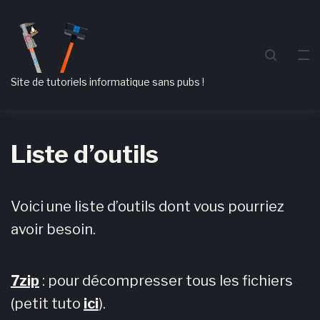
Passer
Aller
Passer
à
au
au
la
contenu
pied
navigation
de
Site de tutoriels informatique sans pubs !
principale
page
Liste d’outils
Voici une liste d’outils dont vous pourriez
avoir besoin.
7zip
: pour décompresser tous les fichiers
(petit tuto
ici
).