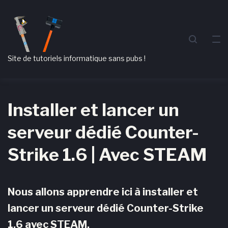
Passer
Aller
Passer
à
au
au
la
contenu
pied
navigation
de
Site de tutoriels informatique sans pubs !
principale
page
Installer et lancer un
serveur dédié Counter-
Strike 1.6 | Avec STEAM
Nous allons apprendre ici à installer et
lancer un serveur dédié Counter-Strike
1.6 avec STEAM.