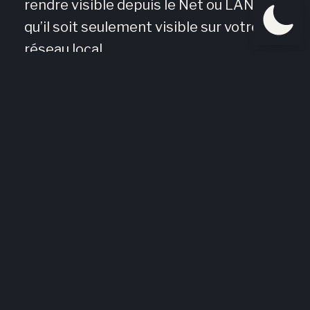
rendre visible depuis le Net ou LAN pour
qu’il soit seulement visible sur votre
réseau local.
Joueurs max.: Définit le nombre de slots
sur votre serveur (si vous avez une petite
configuration, mettez un faible nombre
de slots)
UDP Port: C’est le port via lequel les
joueurs se connecteront (A Forwarder
(ouvrir) sur votre FireWall (logiciel et/ou
matériel))
Mot de passe RC (RCon): C’est un mot de
passe de « sécurité » pour exécuter des
commandes depuis une console.