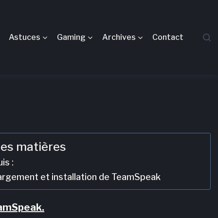
Astuces
Gaming
Archives
Contact
des matières
is :
argement et installation de TeamSpeak
amSpeak.