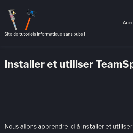
Passer
Aller
Passer
à
au
au
Accu
la
contenu
pied
navigation
de
Site de tutoriels informatique sans pubs !
principale
page
Installer et utiliser Team
Nous allons apprendre ici à installer et utiliser