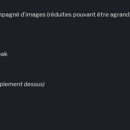
mpagné d’images (réduites pouvant être agrandi
eak
implement dessus)