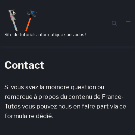
Passer
Aller
Passer
à
au
au
la
contenu
pied
navigation
de
Site de tutoriels informatique sans pubs !
principale
page
Contact
Si vous avez la moindre question ou
remarque à propos du contenu de France-
Tutos vous pouvez nous en faire part via ce
formulaire dédié.