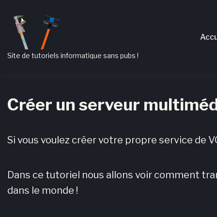
Passer
Aller
Passer
à
au
au
Accu
la
contenu
pied
navigation
de
Site de tutoriels informatique sans pubs !
principale
page
Créer un serveur multiméd
Si vous voulez créer votre propre service de 
Dans ce tutoriel nous allons voir comment tr
dans le monde !