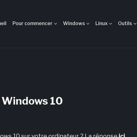
eil
Pour commencer
Windows
Linux
Outils
er Windows 10
ws 10 sur votre ordinateur ? La réponse
ici
.