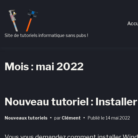
Passer
Aller
Passer
à
au
au
Accu
la
contenu
pied
navigation
de
Site de tutoriels informatique sans pubs !
principale
page
Mois :
mai 2022
Nouveau tutoriel : Install
Nouveaux tutoriels
•
par
Clément
•
Publié le
14 mai 2022
Vous vous demandez comment installer Windo